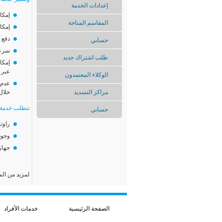
إعدادات الخدمة
إمكا
المقاسم المتاحة
إمكانية ا
دفع 
حسابي
سرعة الإ
طلب اشتراك جديد
إمكا
عبر ا
الوكلاء المعتمدون
عدم 
مراكز التسديد
خلال
تتطلب خدمة الـ ADSL توفر
حسابي
راوتر خاص بخدمة
وجود
جهاز 
لمزيد من ال
الصفحة الرئيسية
خدمات الأفراد