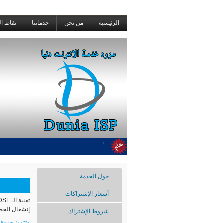
الرئيسية
من نحن
خدماتنا
نقاط ال
الانترنت ابتداء من 1/3/2024
حول الخدمة
أسعار الإشتراكات
إنشغال الخط 
شروط الإشتراك
وتتميز خدمة الـ ADSL بم